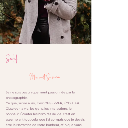
Salut,
Moi c'est Susana !
Je ne suis pas uniquement passionnée par la
photographie.
Ce que j’aime aussi, c’est OBSERVER, ÉCOUTER.
Observer la vie, les gens, les interactions, le
bonheur. Écouter les histoires de vie. C'est en
assemblant tout cela, que j'ai compris que je devais
être la Narratrice de votre bonheur, afin que vous