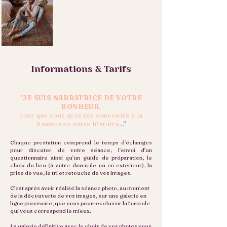
Informations & Tarifs
"JE SUIS NARRATRICE DE VOTRE
BONHEUR
,
pour que vous ayez des souvenirs à la
hauteur de votre histoire.
.."
Chaque prestation comprend le temps d'échanges
pour discuter de votre séance, l'envoi d'un
questionnaire ainsi qu'un guide de préparation, le
choix du lieu (à votre domicile ou en extérieur), la
prise de vue, le tri et retouche de vos images.
C'est après avoir réalisé la séance photo, au moment
de la découverte de vos images, sur une galerie en
ligne provisoire, que vous pourrez choisir la formule
qui vous correspond le mieux.
La galerie définitive avec le choix de vos photos vous