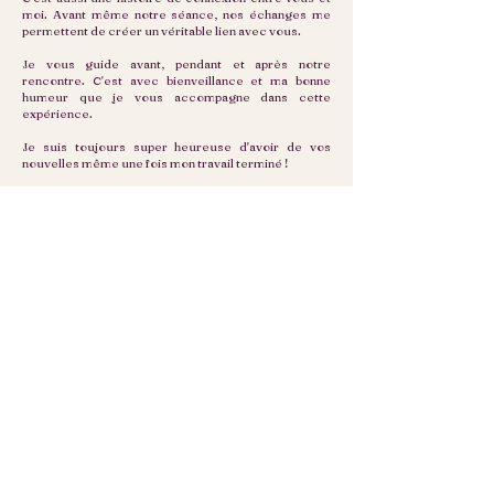
moi. Avant même notre séance, nos échanges me
permettent de créer un véritable lien avec vous.
Je vous guide avant, pendant et après notre
rencontre. C'est avec bienveillance et ma bonne
humeur que je vous accompagne dans cette
expérience.
Je suis toujours super heureuse d'avoir de vos
nouvelles même une fois mon travail terminé !
La préparation
Après votre réservation, je vous fais parvenir un
questionnaire dans lequel vous exprimez vos
attentes. Il me permettra de mieux vous connaître et
de vous guider en conséquence. Vous aurez accès
en complément à un guide de préparation, avec des
détails sur le déroulement de la séance, des conseils
sur les tenues à porter et autres conseils utiles.
La vraie vie
C'est ici que commence mon approche artistique.
Dans un mélange de photo-reportage et de séance
lifestyle, je vous invite à vivre le moment présent et à
pro-fi-ter ! Tout en cherchant une belle lumière, je
vous propose des jeux et des interactions afin de
capturer vos liens de manière authentique. Mes