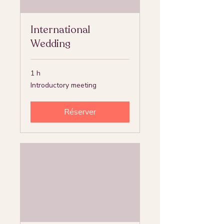
International
Wedding
1 h
Introductory
Introductory meeting
meeting
Réserver