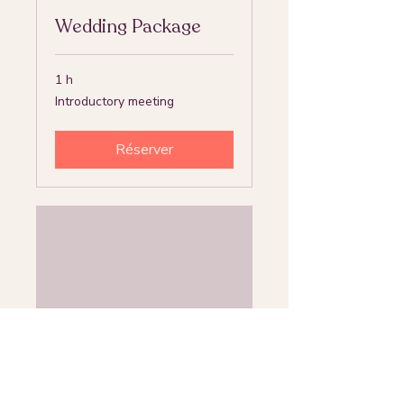
Wedding Package
1 h
Introductory
Introductory meeting
meeting
Réserver
Couples Package