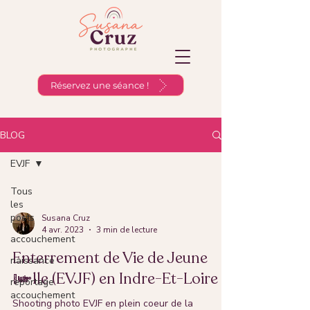
Réservez une séance !
BLOG
EVJF
Tous
les
posts
Susana Cruz
4 avr. 2023
3 min de lecture
accouchement
Enterrement de Vie de Jeune
naissance
fille (EVJF) en Indre-Et-Loire
reportage
accouchement
Shooting photo EVJF en plein coeur de la