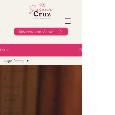
Réservez une séance !
BLOG
sage-femme
Tous les posts
accouchement
naissance
reportage
accouchement
accouchement
à domicile