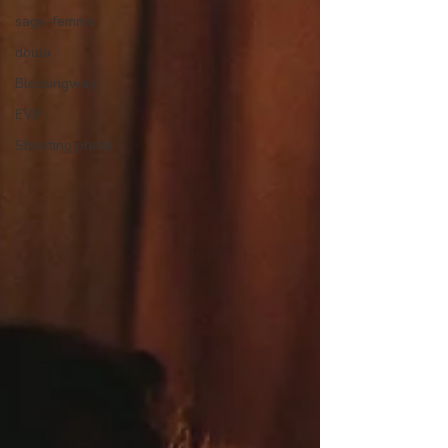
sage-femme
doula
Blessingway
EVJF
Shooting photo