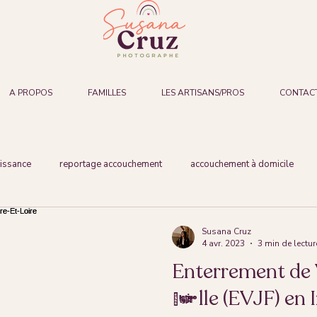
A PROPOS
FAMILLES
LES ARTISANS/PROS
CONTAC
issance
reportage accouchement
accouchement à domicile
ng photo
Susana Cruz
4 avr. 2023
3 min de lectur
Enterrement de 
fille (EVJF) en 