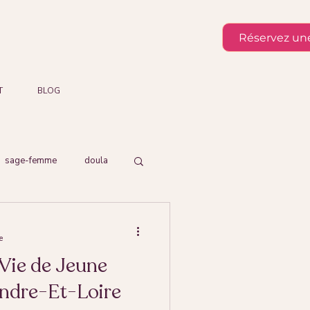
Réservez une
T
BLOG
sage-femme
doula
e
Vie de Jeune
Indre-Et-Loire