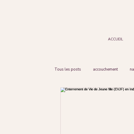
ACCUEIL
Tous les posts
accouchement
na
Blessingway
EVJF
Shooti