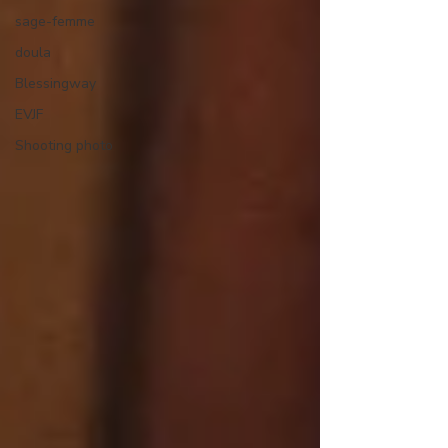
sage-femme
doula
Blessingway
EVJF
Shooting photo