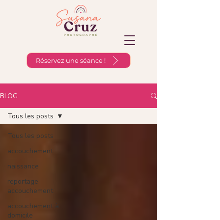
Réservez une séance !
BLOG
Tous les posts
Tous les posts
accouchement
naissance
reportage
accouchement
accouchement à
domicile