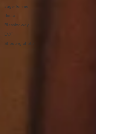
sage-femme
doula
Blessingway
EVJF
Shooting photo