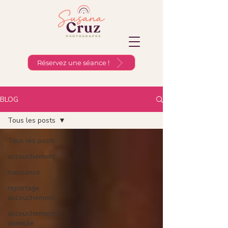
Réservez une séance !
BLOG
Tous les posts
Tous les posts
accouchement
naissance
reportage
accouchement
accouchement à
domicile